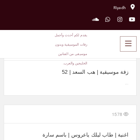
Riyadh
اروع الزفات
1909
زفة موسيقية | هب السعد | 52
…
1578
اغنية | طاب ليلك ياعروس | باسم سارة