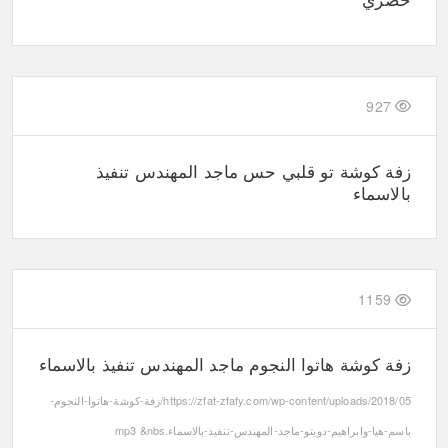
حصري
927
زفة كوشة تو قلبي حس ماجد المهندس تنفيذ
بالاسماء
1159
زفة كوشة هاتوا النجوم ماجد المهندس تنفيذ بالاسماء
https://zfat-zfafy.com/wp-content/uploads/2018/05/زفة-كوشة-هاتوا-النجوم-
باسم-هيا-وابراهيم-دويتو-ماجد-المهندس-تنفيذ-بالاسماء.mp3 &nbs