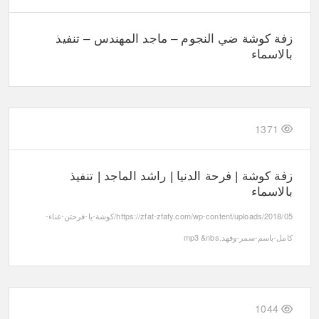
زفة كوشة ضي النجوم – ماجد المهندس – تنفيذ
بالاسماء
1371
زفة كوشة | فرحة الدنيا | راشد الماجد | تنفيذ
بالاسماء
https://zfat-zfafy.com/wp-content/uploads/2018/05/كوشة-يا-فرحتن-غناء-
كامل-باسم-سمر-وفهد.mp3 &nbs
1044