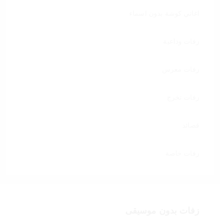
اغاني كوشة بدون اسماء
زفات وداعية
زفات معرس
زفات تخرج
قصائد
زفات خاصة
زفات بدون موسيقى