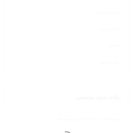
زفات معرس
زفات تخرج
قصائد
زفات خاصة
زفات بدون موسيقى
زفات واغاني بالاسماء بدون موسيقى