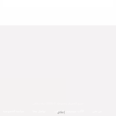
جميع الحقوق محفوظة © 2026- زفة زفافي
من نحن
الآلات موسيقية والعازفات
تواصل معنا
سياسة الخصوصية
إغلاق