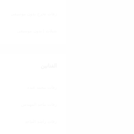
زفات تخرج بدون موسيقى
شيلات | بدون موسيقى
الفنانين
زفات محمد عبده
زفات ماجد المهندس
زفات راشد الماجد