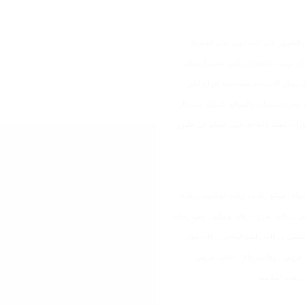
بل الظهور على المدعوين حتى الوصول
ذ أن ترتيب الخطوات يكون معتمداً بشكل
لك يمكن الاستعانة بمساعدة أفراح أناس
بعض المنتديات والمواقع للتطلع على كل
ورات معينة بالقاعة، فهي تتحكم في ظهور
ماء , موقع زفات , زفات اسلامية , زفات
 , زفات 2022 , زفات 2023 , اغاني كوش , زفات تخرج , زفات مواليد , تنفيذ زفات
سمي , زفات راشد الماجد , زفات فؤاد
2 , اروع الزفات , زفات عروس , زفات رجال , اغاني عروس ,
 زفات إسلامية ,