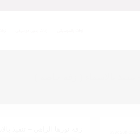
زفات بالموسيقى
زفات بدون موسيقى
زفات
تنفيذ بالاسماء ( زفة خاصة )
زفة نورها الزاهي – تنفيذ بالا