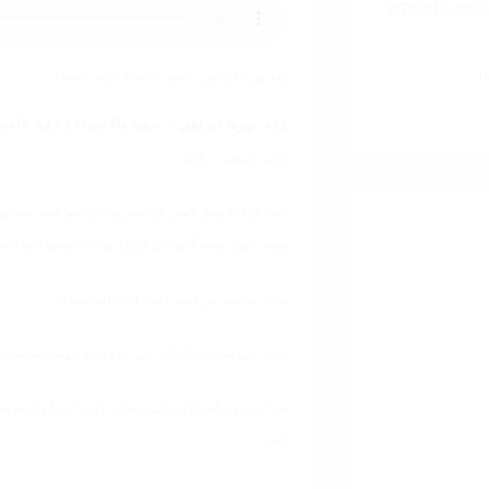
زفة نورها الزاهي – تنفيذ بالاسماء ( زفة خاصة )
زفة نورها الزاهي – تنفيذ بالاسماء ( زفة خاصة
زفات عروس – زفافي
حلم كل فتاة وأمل العمر بأن تجد زوجا يرافقها العمر بشبابها وك
وسند أخيها، ومتعة أُختها، إن الزواج مرحلة تعيشها الفتاة 
مقال مختصر عن كيفية اختيار الزفة المناسبة لك
يجب على العروس التركيز على عدة نقاط مهمة واساسية لاختي
تعد الزفة من أهم الأمور التي تتطلب إعداداً جيداً والقيام
كافي،