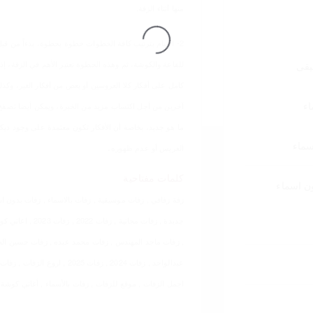
منها أثناء الزفة.
تحميل
2- القيام بترتيب كافة الخطوات خطوة بخطوة، بدءاً من ق
للقاعة والكوشة، ثم وهذه الخطوة تعتبر الأهم في الزفة، إ
يقى
كامل على أفكار كلا العروسين أو بعض من أفكار الغير، وكذ
ء
آخرين من أجل اكتساب مزيد من الخبرة، ويمكن أيضا تصفح 
ما هو جديد، بخاصة أن الأفكار تكون معتمدة على وجود ديك
سماء
العريس أو عدم ظهوره،
كلمات مفتاحية
ن اسماء
زفة زفافي , زفات موسيقية , زفات بالاسماء , زفات بدون اس
جديدة , زفات مجانية
, زفات ماجد المهندس , زفات محمد عبده , زفات حسين الج
عبدالواحد , زفات 2024 , زفات 025
اجمل الزفات , موقع للزفات , زفات بالأسماء , أغاني كوشة ,