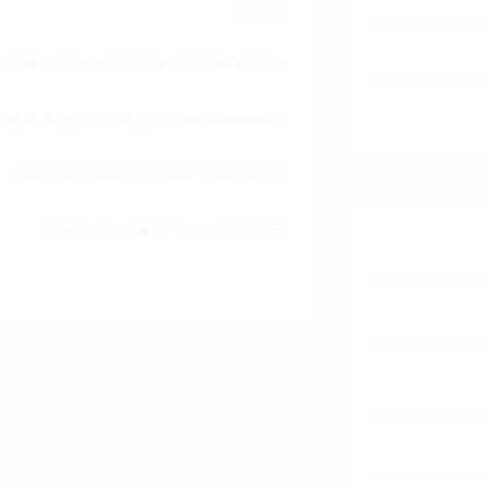
للتواصل :
.youtube.com/channel/UC5r_ixgRSION2nMZgJCbK7w
://api.whatsapp.com/send?phone=966539000939&text=
.
زفة ثوب السماء – محمد عبده – تنفيذ بالاسماء حصري
.
اغنية يا كل الزين – ماجد المهندس – بدون اسماء