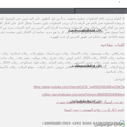
1- أولا لابد من دراسة الصالة أو قاعة الأفراح التي سيتم عقد الفرح بها، من حيث طول ممر القاعة وم
من أدراج وسلالم أو بلكونات، وكذلك دراسة شكل الديكورات بالقاعة من أجل الإستفادة منها أثناء الزفة
2- القيام بترتيب كافة الخطوات خطوة بخطوة، بدءاً من قبل الظهور على المدعوين حتى الوصول للق
ثم وهذه الخطوة تعتبر الأهم في الزفة، إذ أن ترتيب الخطوات يكون معتمداً بشكل كامل على أفكار كلا
بعض من أفكار الغير، وكذلك يمكن الاستعانة بمساعدة أفراح أناس آخرين من أجل اكتساب مزيد من ال
زفات راشد الماجد
زفات معرس بدون موسيقى
اغاني كوش بالاسماء
أيضا تصفح بعض المنتديات والمواقع للتطلع على كل ما هو جديد، بخاصة أن الأفكار تكون معتمدة عل
معينة بالقاعة، فهي تتحكم في ظهور العريس أو عدم ظهوره،
كلمات مفتاحية
زفة زفافي , زفات موسيقية , زفات بالاسماء , زفات بدون اسماء , موقع زفات , زفات اسلامية , زفات 
مجانية , زفات 2022 , زفات 2023 , اغاني كوش , زفات تخرج , زفات مواليد , تنفيذ زفات , زفات 
زفات معرس
زفات عبدالمجيد عبدالله
زفات وداعية بدون موسيقى
اروع الزفات , زفات عروس , زفات رجال , اغاني عروس , اجمل الزفات , موقع للزفات , زفات بالأسما
, زفات إسلامية ,
للتواصل :
https://www.youtube.com/channel/UC5r_ixgRSION2nMZgJCbK7w
https://api.whatsapp.com/send?phone=966539000939&text=
زفات وداعية
زفات ايقاعية مؤثرات | اهات
.
زفة ثوب السماء – محمد عبده – تنفيذ بالاسماء حصري
.
اغنية يا كل الزين – ماجد المهندس – بدون اسماء
زفات موسيقى