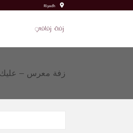
Riyadh
زفة معرس – عليك 