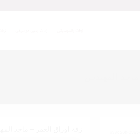
زفات بالموسيقى
زفات بدون موسيقى
زفات
 ماجد المهندس
زفة اوراق العمر – ماجد الم