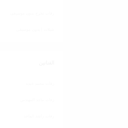
زفات تخرج بدون موسيقى
شيلات | بدون موسيقى
الفنانين
زفات محمد عبده
زفات ماجد المهندس
زفات راشد الماجد