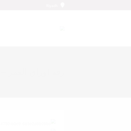
Riyadh
زفة اوراق العمر –