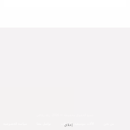
جميع الحقوق محفوظة © 2026- زفة زفافي
من نحن
الآلات موسيقية والعازفات
تواصل معنا
سياسة الخصوصية
إغلاق