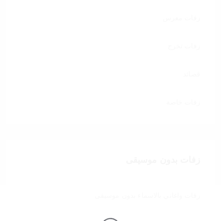
زفات معرس
زفات تخرج
قصائد
زفات خاصة
زفات بدون موسيقى
زفات واغاني بالاسماء بدون موسيقى